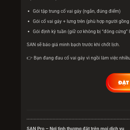
Gói tập trung cổ vai gáy (ngắn, đúng điểm)
Gói cổ vai gáy + lưng trên (phù hợp người gồng 
Gói định kỳ tuần (giữ cơ không bị “đông cứng” l
SAN sẽ báo giá minh bạch trước khi chốt lịch
.
👉 Bạn đang đau cổ vai gáy vì ngồi làm việc nhiề
SAN Pro – Nơi tình thương đặt trên mọi dịch vụ