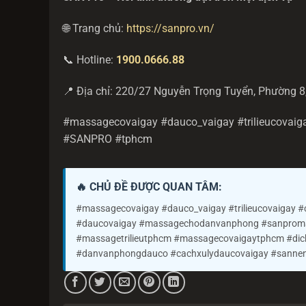
🌐 Trang chủ:
https://sanpro.vn/
📞 Hotline:
1900.0666.88
📍 Địa chỉ: 220/27 Nguyễn Trọng Tuyển, Phường 
#massagecovaigay #dauco_vaigay #trilieucovai
#SANPRO #tphcm
🔥 CHỦ ĐỀ ĐƯỢC QUAN TÂM:
#massagecovaigay #dauco_vaigay #trilieucovaigay 
#daucovaigay #massagechodanvanphong #sanpromas
#massagetrilieutphcm #massagecovaigaytphcm #d
#danvanphongdauco #cachxulydaucovaigay #sanne