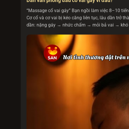
Dân văn phòng đau cổ vai gáy vì đâu?
“Massage cổ vai gáy” Bạn ngồi làm việc 8–10 tiếng/
Cơ cổ và cơ vai bị kéo căng liên tục, lâu dần trở t
dần: nặng gáy → nhức chẩm → mỏi bả vai → khó