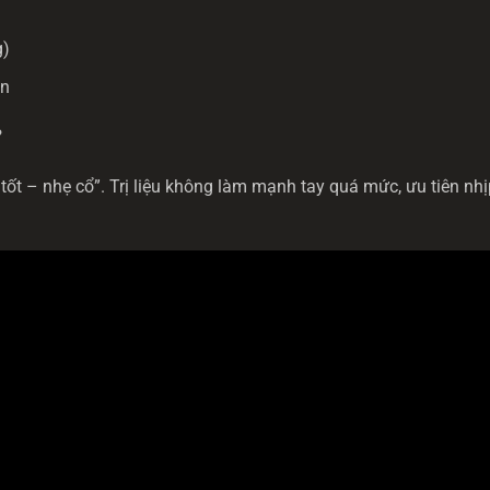
g)
ận
?
ốt – nhẹ cổ”. Trị liệu không làm mạnh tay quá mức, ưu tiên nhị