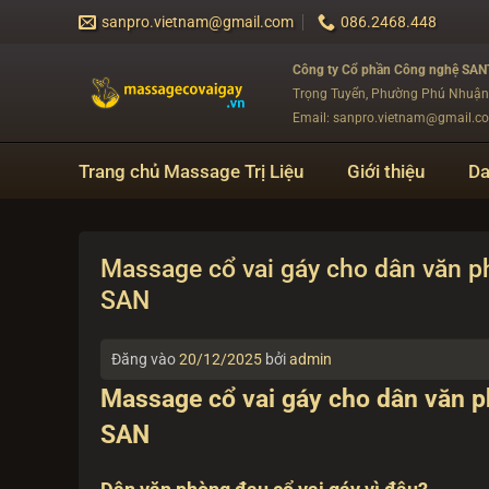
Bỏ
sanpro.vietnam@gmail.com
086.2468.448
qua
nội
Công ty Cổ phần Công nghệ SA
dung
Trọng Tuyển, Phường Phú Nhuậ
Email: sanpro.vietnam@gmail.c
Trang chủ Massage Trị Liệu
Giới thiệu
Da
Massage cổ vai gáy cho dân văn phò
SAN
Đăng vào
20/12/2025
bởi
admin
Massage cổ vai gáy cho dân văn ph
SAN