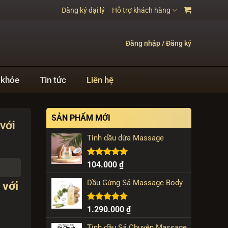
Đăng ký đại lý
Hỗ trợ khách hàng
Đăng nhập / Đăng ký
 khỏe
Tin tức
Liên hệ
SẢN PHẨM MỚI
với
Tinh dầu dừa Massage
Được xếp
104.000
₫
hạng
5.00
5 sao
Dầu Gừng Sả Massage Body
 với
Được xếp
1.290.000
₫
hạng
5.00
5 sao
Tinh dầu Sả Chuyên Massage