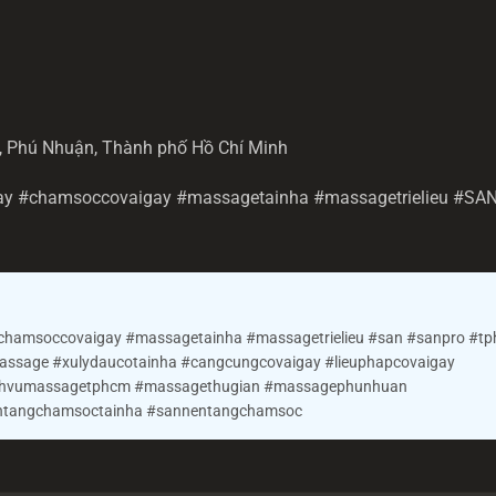
8, Phú Nhuận, Thành phố Hồ Chí Minh
gay #chamsoccovaigay #massagetainha #massagetrielieu #SA
#chamsoccovaigay #massagetainha #massagetrielieu #san #sanpro #t
sage #xulydaucotainha #cangcungcovaigay #lieuphapcovaigay
ichvumassagetphcm #massagethugian #massagephunhuan
ntangchamsoctainha #sannentangchamsoc