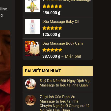
line.
Được xếp
456.000
₫
ng
hạng
5.00
5 sao
Dầu Massage Baby Oil
Được xếp
125.000
₫
hạng
5.00
5 sao
Dầu Massage Body Cam
Được xếp
Khoảng
387.000
₫
–
Miễn phí!
hạng
5.00
giá:
5 sao
từ
BÀI VIẾT MỚI NHẤT
387.000 ₫
đến
5 Lý Do Nên Đặt Ngay Dịch Vụ
Miễn
Massage trị liệu tại nhà Quận 1
phí!
7 Lợi Ích Của Dịch Vụ
Massage trị liệu tại nhà
Chuyên Nghiệp Ở Chung cư 42
Nguyễn Huệ, Quận 1