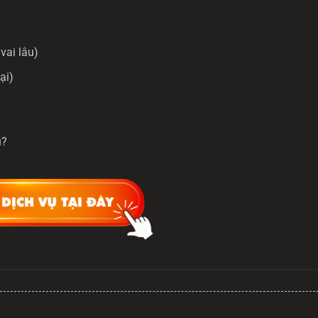
vai lâu)
ại)
u?