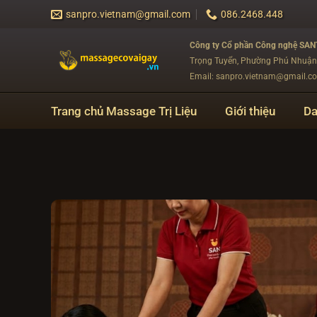
Bỏ
sanpro.vietnam@gmail.com
086.2468.448
qua
nội
Công ty Cổ phần Công nghệ SA
dung
Trọng Tuyển, Phường Phú Nhuậ
Email: sanpro.vietnam@gmail.c
Trang chủ Massage Trị Liệu
Giới thiệu
Da