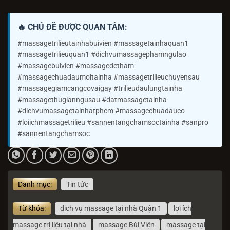
🔥 CHỦ ĐỀ ĐƯỢC QUAN TÂM:
#massagetrilieutainhabuivien #massagetainhaquan1
#massagetrilieuquan1 #dichvumassagephamngulao
#massagebuivien #massagedetham
#massagechuadaumoitainha #massagetrilieuchuyensau
#massagegiamcangcovaigay #trilieudaulungtainha
#massagethugianngusau #datmassagetainha
#dichvumassagetainhatphcm #massagechuadauco
#loiichmassagetrilieu #sannentangchamsoctainha #sanpro
#sannentangchamsoc
Danh mục:
Tin tức
Từ khóa:
dịch vụ massage tại nhà Quận 1
lợi ích
massage trị liệu tại nhà
massage Bùi Viện
massage tại