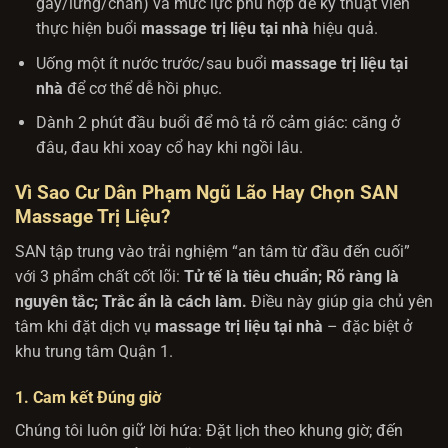
gáy/lưng/chân) và mức lực phù hợp để kỹ thuật viên
thực hiện buổi
massage trị liệu tại nhà
hiệu quả.
Uống một ít nước trước/sau buổi
massage trị liệu tại
nhà
để cơ thể dễ hồi phục.
Dành 2 phút đầu buổi để mô tả rõ cảm giác: căng ở
đâu, đau khi xoay cổ hay khi ngồi lâu.
Vì Sao Cư Dân Phạm Ngũ Lão Hay Chọn SAN
Massage Trị Liệu?
SAN tập trung vào trải nghiệm “an tâm từ đầu đến cuối”
với 3 phẩm chất cốt lõi:
Tử tế là tiêu chuẩn; Rõ ràng là
nguyên tắc; Trắc ẩn là cách làm.
Điều này giúp gia chủ yên
tâm khi đặt dịch vụ
massage trị liệu tại nhà
– đặc biệt ở
khu trung tâm Quận 1.
1. Cam kết Đúng giờ
Chúng tôi luôn giữ lời hứa: Đặt lịch theo khung giờ; đến