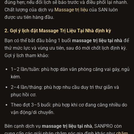
đúng hẹn; nếu đổi lịch sẽ báo trước và điều phối lại nhanh.
Chất lượng của dịch vụ
Massage trị liệu
của SAN luôn
được ưu tiên hàng đầu.
2. Gợi ý lịch đặt Massage Trị Liệu Tại Nhà định kỳ
Bạn có thể bắt đầu bằng 1 buổi
massage trị liệu tại nhà
để
thử mức lực và vùng ưu tiên, sau đó mới chốt lịch định kỳ.
Gợi ý lịch tham khảo:
1–2 lần/tuần: phù hợp dân văn phòng căng vai gáy, ngủ
kém.
2–4 lần/tháng: phù hợp nhu cầu duy trì thư giãn và
phục hồi cơ.
Theo đợt 3–5 buổi: phù hợp khi cơ đang căng nhiều do
vận động/di chuyển.
Bên cạnh dịch vụ
massage trị liệu tại nhà
, SANPRO còn
cung cấp các giải pháp chăm sóc gia đình khác như
chăm