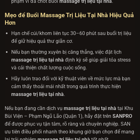
phạm vi đã chốt buổi
massage trị liệu tại nhà
.
Mẹo để Buổi Massage Trị Liệu Tại Nhà Hiệu Quả
Hơn
Hạn chế cúi/khom liên tục 30–60 phút sau buổi trị liệu
để giữ hiệu quả thư giãn cơ.
Nếu bạn thường xuyên bị căng thẳng, việc đặt lịch
massage trị liệu tại nhà
định kỳ sẽ giúp giải tỏa stress
và cải thiện chất lượng cuộc sống.
Hãy luôn trao đổi với kỹ thuật viên về mức lực mà bạn
cảm thấy thoải mái nhất trong quá trình thực hiện
massage trị liệu tại nhà
.
Nếu bạn đang cần dịch vụ
massage trị liệu tại nhà
tại Khu
Bùi Viện – Phạm Ngũ Lão (Quận 1), hãy đặt trên
SANPRO
để được phục vụ tận tâm, rõ ràng và chuyên nghiệp. SAN
ưu tiên điều phối nhanh theo khung giờ bạn chọn để mang
lại trải nghiệm
massage trị liệu tại nhà
tốt nhất
.