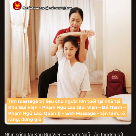
Nhịp sống tại Khu Bùi Viện – Phạm Ngũ Lão thường rất