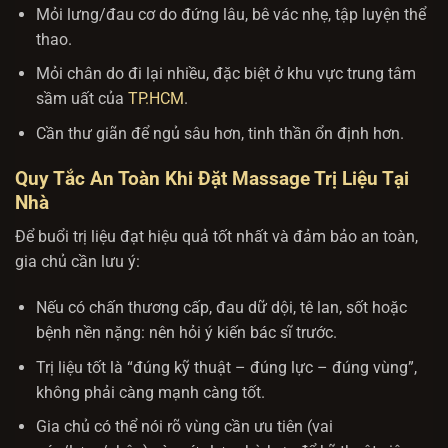
Mỏi lưng/đau cơ do đứng lâu, bê vác nhẹ, tập luyện thể
thao.
Mỏi chân do đi lại nhiều, đặc biệt ở khu vực trung tâm
sầm uất của
TP.HCM
.
Cần thư giãn để ngủ sâu hơn, tinh thần ổn định hơn.
Quy Tắc An Toàn Khi Đặt Massage Trị Liệu Tại
Nhà
Để buổi trị liệu đạt hiệu quả tốt nhất và đảm bảo an toàn,
gia chủ cần lưu ý:
Nếu có chấn thương cấp, đau dữ dội, tê lan, sốt hoặc
bệnh nền nặng: nên hỏi ý kiến bác sĩ trước.
Trị liệu tốt là “đúng kỹ thuật – đúng lực – đúng vùng”,
không phải càng mạnh càng tốt.
Gia chủ có thể nói rõ vùng cần ưu tiên (vai