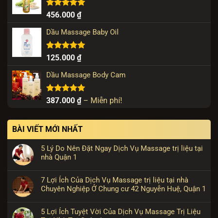
Được xếp
456.000
₫
hạng
5.00
5 sao
Dầu Massage Baby Oil
Được xếp
125.000
₫
hạng
5.00
5 sao
Dầu Massage Body Cam
Được xếp
Khoảng
387.000
₫
–
Miễn phí!
hạng
5.00
giá:
5 sao
từ
BÀI VIẾT MỚI NHẤT
387.000 ₫
đến
5 Lý Do Nên Đặt Ngay Dịch Vụ Massage trị liệu tại
Miễn
nhà Quận 1
phí!
7 Lợi Ích Của Dịch Vụ Massage trị liệu tại nhà
Chuyên Nghiệp Ở Chung cư 42 Nguyễn Huệ, Quận 1
5 Lợi Ích Tuyệt Vời Của Dịch Vụ Massage Trị Liệu