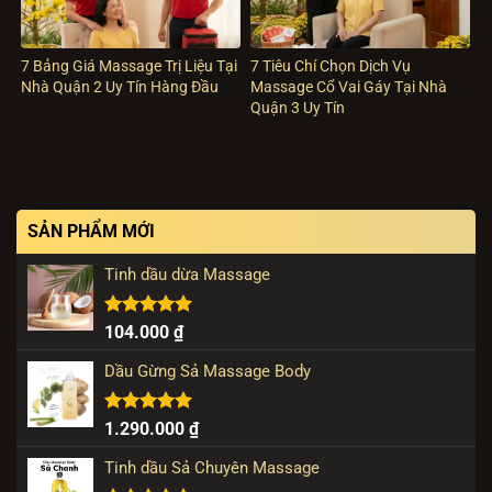
7 Bảng Giá Massage Trị Liệu Tại
7 Tiêu Chí Chọn Dịch Vụ
Nhà Quận 2 Uy Tín Hàng Đầu
Massage Cổ Vai Gáy Tại Nhà
Quận 3 Uy Tín
SẢN PHẨM MỚI
Tinh dầu dừa Massage
Được xếp
104.000
₫
hạng
5.00
5 sao
Dầu Gừng Sả Massage Body
Được xếp
1.290.000
₫
hạng
5.00
5 sao
Tinh dầu Sả Chuyên Massage