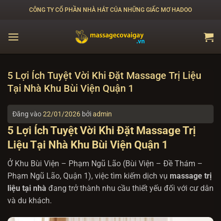
Bỏ
CÔNG TY CỔ PHẦN NHÀ HÁT CỦA NHỮNG GIẤC MƠ HADOO
qua
nội
dung
5 Lợi Ích Tuyệt Vời Khi Đặt Massage Trị Liệu
Tại Nhà Khu Bùi Viện Quận 1
Đăng vào
22/01/2026
bởi
admin
5 Lợi Ích Tuyệt Vời Khi Đặt Massage Trị
Liệu Tại Nhà Khu Bùi Viện Quận 1
Ở Khu Bùi Viện – Phạm Ngũ Lão (Bùi Viện – Đề Thám –
Phạm Ngũ Lão, Quận 1), việc tìm kiếm dịch vụ
massage trị
liệu tại nhà
đang trở thành nhu cầu thiết yếu đối với cư dân
và du khách.