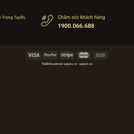
Chăm sóc khách hàng
n Trọng Tuyển,
1900.066.688
Thiết kế web bởi:
sanpro.vn
-
sanpro.vn