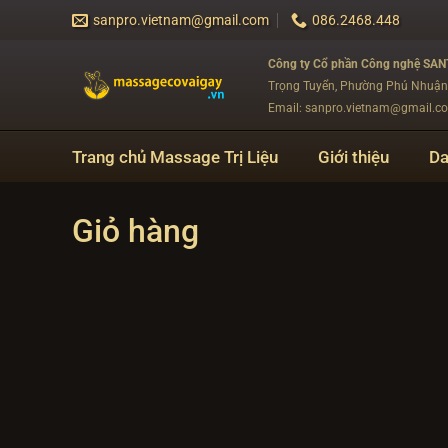
Bỏ
sanpro.vietnam@gmail.com
086.2468.448
qua
nội
Công ty Cổ phần Công nghệ SA
dung
Trọng Tuyển, Phường Phú Nhuậ
Email: sanpro.vietnam@gmail.c
Trang chủ Massage Trị Liệu
Giới thiệu
Da
Giỏ hàng