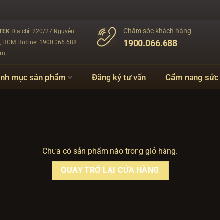
Chăm sóc khách hàng
NTEK
Địa chỉ: 220/27 Nguyễn
1900.066.688
n, HCM
Hotline: 1900.066.688
om
nh mục sản phẩm
Đăng ký tư vấn
Cẩm nang sức
Chưa có sản phẩm nào trong giỏ hàng.
QUAY TRỞ LẠI CỬA HÀNG